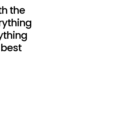
th the
rything
ything
 best