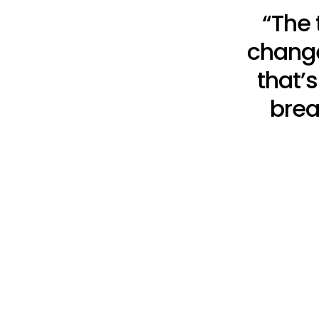
“The 
change
that’
brea