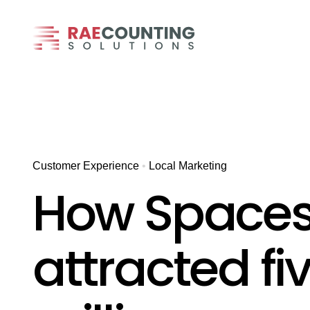
Skip
to
content
Customer Experience
•
Local Marketing
How Space
attracted fi