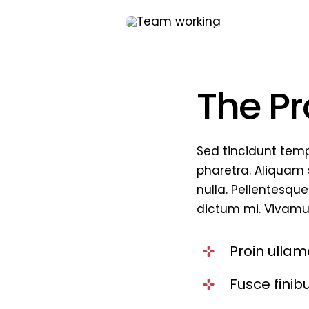
The P
Sed tincidunt tempo
pharetra. Aliquam s
nulla. Pellentesque
dictum mi. Vivamus
Proin ullam
Fusce finib