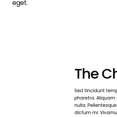
eget.
The C
Sed tincidunt tempo
pharetra. Aliquam s
nulla. Pellentesque
dictum mi. Vivamus